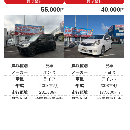
買取金額
買取金額
55,000
40,000
円
円
買取種別
廃車
買取種別
廃車
メーカー
ホンダ
メーカー
トヨタ
車種
ライフ
車種
アイシス
年式
2003年7月
年式
2006年4月
走行距離
231,585km
走行距離
177,630km
引取地域
静岡県静岡市駿
引取地域
静岡県藤枝市
河区
買取金額
買取金額
65,000
円
25,000
円