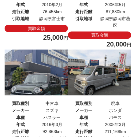
年式
2010年2月
年式
2006年5月
走行距離
76,455km
走行距離
87,880km
引取地域
静岡県富士市
引取地域
静岡県静岡市葵
区
買取金額
買取金額
25,000
円
20,000
円
買取種別
中古車
買取種別
廃車
メーカー
スズキ
メーカー
ホンダ
車種
ハスラー
車種
バモス
年式
2016年3月
年式
2008年3月
走行距離
92,863km
走行距離
211,168km