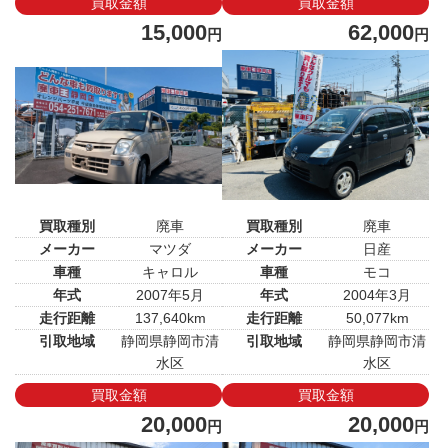
買取金額
買取金額
15,000
62,000
円
円
買取種別
廃車
買取種別
廃車
メーカー
マツダ
メーカー
日産
車種
キャロル
車種
モコ
年式
2007年5月
年式
2004年3月
走行距離
137,640km
走行距離
50,077km
引取地域
静岡県静岡市清
引取地域
静岡県静岡市清
水区
水区
買取金額
買取金額
20,000
20,000
円
円