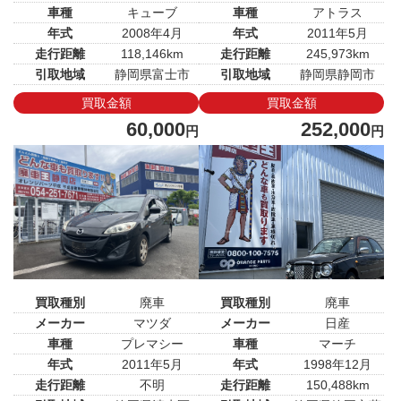
車種
キューブ
車種
アトラス
年式
2008年4月
年式
2011年5月
走行距離
118,146km
走行距離
245,973km
引取地域
静岡県富士市
引取地域
静岡県静岡市
買取金額
買取金額
60,000
252,000
円
円
買取種別
廃車
買取種別
廃車
メーカー
マツダ
メーカー
日産
車種
プレマシー
車種
マーチ
年式
2011年5月
年式
1998年12月
走行距離
不明
走行距離
150,488km