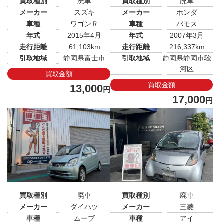
買取種別
廃車
買取種別
廃車
メーカー
スズキ
メーカー
ホンダ
車種
ワゴンＲ
車種
バモス
年式
2015年4月
年式
2007年3月
走行距離
61,103km
走行距離
216,337km
引取地域
静岡県富士市
引取地域
静岡県静岡市駿
河区
買取金額
買取金額
13,000
円
17,000
円
買取種別
廃車
買取種別
廃車
メーカー
ダイハツ
メーカー
三菱
車種
ムーブ
車種
アイ