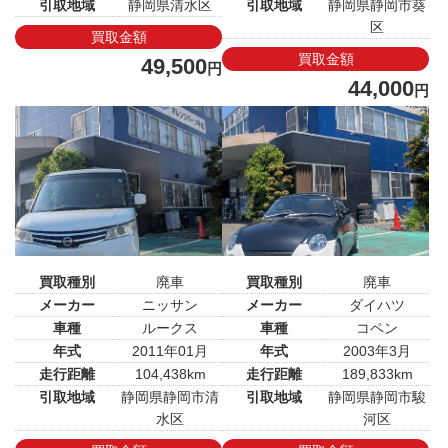
引取地域
静岡県清水区
引取地域
静岡県静岡市葵
区
買取金額
買取金額
49,500
円
44,000
円
買取種別
廃車
買取種別
廃車
メーカー
ニッサン
メーカー
ダイハツ
車種
ルークス
車種
コペン
年式
2011年01月
年式
2003年3月
走行距離
104,438km
走行距離
189,833km
引取地域
静岡県静岡市清
引取地域
静岡県静岡市駿
水区
河区