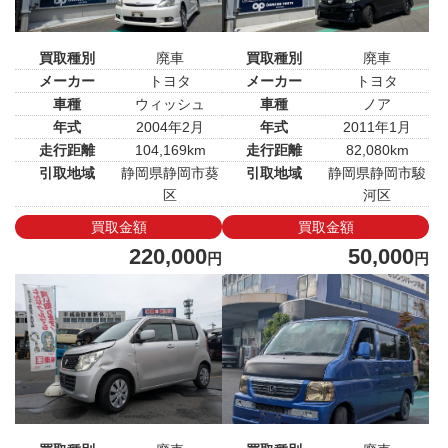
買取種別
廃車
買取種別
廃車
メーカー
トヨタ
メーカー
トヨタ
車種
ウィッシュ
車種
ノア
年式
2004年2月
年式
2011年1月
走行距離
104,169km
走行距離
82,080km
引取地域
静岡県静岡市葵
引取地域
静岡県静岡市駿
区
河区
買取金額
買取金額
220,000
50,000
円
円