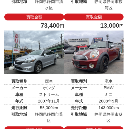
引取地域
静岡県静岡市清
引取地域
静岡県静岡市駿
水区
河区
買取金額
買取金額
73,400
13,000
円
円
買取種別
廃車
買取種別
廃車
メーカー
ホンダ
メーカー
BMW
車種
ストリーム
車種
ミニ
年式
2007年11月
年式
2008年9月
走行距離
55,000km
走行距離
143,000km
引取地域
静岡県静岡市葵
引取地域
静岡県静岡市葵
区
区