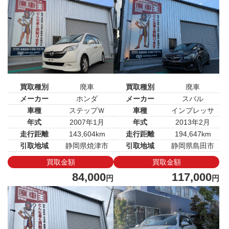
買取種別
廃車
買取種別
廃車
メーカー
ホンダ
メーカー
スバル
車種
ステップＷ
車種
インプレッサ
年式
2007年1月
年式
2013年2月
走行距離
143,604km
走行距離
194,647km
引取地域
静岡県焼津市
引取地域
静岡県島田市
買取金額
買取金額
84,000
117,000
円
円