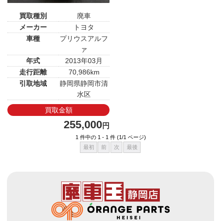
買取種別
廃車
メーカー
トヨタ
車種
プリウスアルフ
ァ
年式
2013年03月
走行距離
70,986km
引取地域
静岡県静岡市清
水区
買取金額
255,000
円
1 件中の 1 - 1 件 (1/1 ページ)
最初
前
次
最後