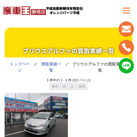
平成自動車解体有限会社
オレンジパーツ平成
プリウスアルファの買取実績一覧
トップペー
買取実績一
プリウスアルファの買取実績一
ジ
覧
覧
1 件中の 1 - 1 件 (1/1 ページ)
最初
前
次
最後