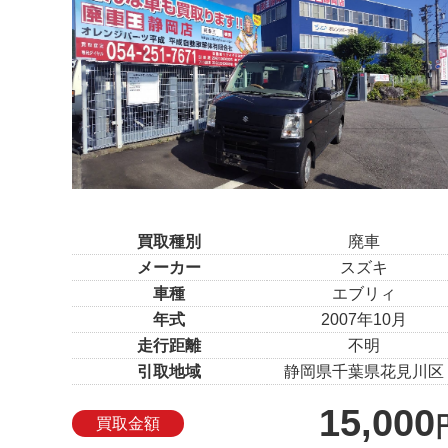
買取種別
廃車
メーカー
スズキ
車種
エブリィ
年式
2007年10月
走行距離
不明
引取地域
静岡県千葉県花見川区
15,000
買取金額