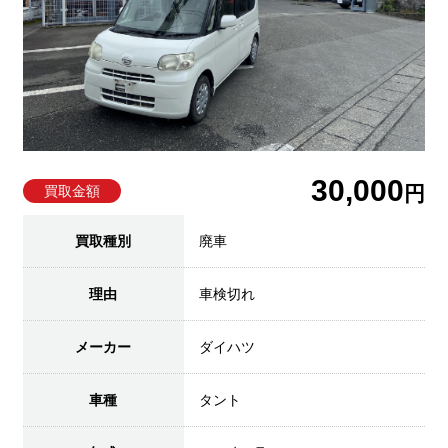
30,000
円
買取金額
買取種別
廃車
理由
車検切れ
メーカー
ダイハツ
車種
タント