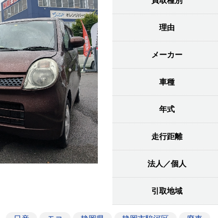
買取種別
理由
メーカー
車種
年式
走行距離
法人／個人
引取地域