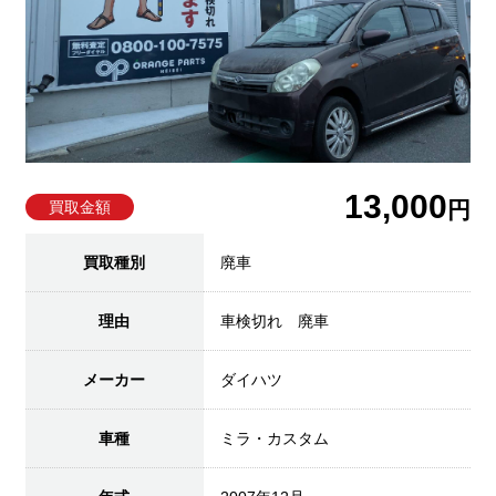
13,000
円
買取金額
買取種別
廃車
理由
車検切れ 廃車
メーカー
ダイハツ
車種
ミラ・カスタム