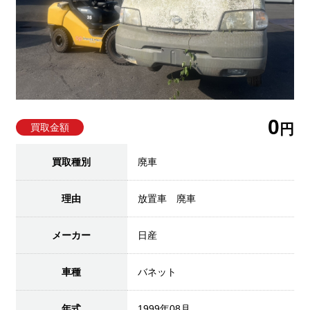
0
円
買取金額
買取種別
廃車
理由
放置車 廃車
メーカー
日産
車種
バネット
年式
1999年08月