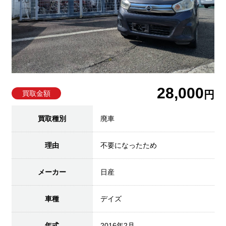
28,000
円
買取金額
買取種別
廃車
理由
不要になったため
メーカー
日産
車種
デイズ
年式
2016年2月