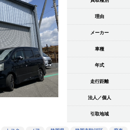
買取種別
理由
メーカー
車種
年式
走行距離
法人／個人
引取地域