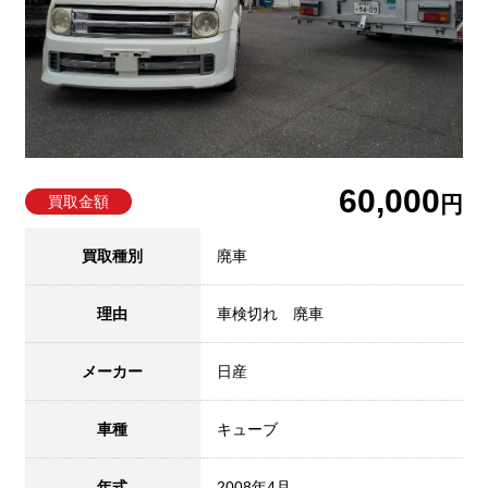
60,000
円
買取金額
買取種別
廃車
理由
車検切れ 廃車
メーカー
日産
車種
キューブ
年式
2008年4月